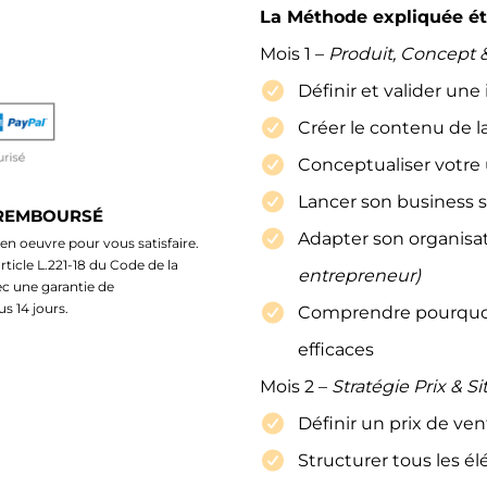
La Méthode expliquée ét
Mois 1 –
Produit, Concept 
Définir et valider une
Créer le contenu de l
Conceptualiser votre
Lancer son business 
 REMBOURSÉ
Adapter son organisat
n oeuvre pour vous satisfaire.
ticle L.221-18 du Code de la
entrepreneur)
 une garantie de
 14 jours.
Comprendre pourquoi
efficaces
Mois 2 –
Stratégie Prix & Si
Définir un prix de ve
Structurer tous les él